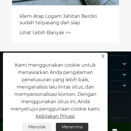
X
Tentang kami
Kami menggunakan cookie untuk
Produk
menawarkan Anda pengalaman
penelusuran yang lebih baik,
Hubungi kami
menganalisis lalu lintas situs, dan
IKUTI KAMI
mempersonalisasi konten. Dengan
menggunakan situs ini, Anda
menyetujui penggunaan cookie kami.
Kebijakan Privasi
Hak Cipta © 2025 Xiamen Honor Energy Co., Ltd. Semua hak
Menolak
Menerima
dilindungi undang -undang.
Links
|
Sitemap
|
RSS
|
XML
|