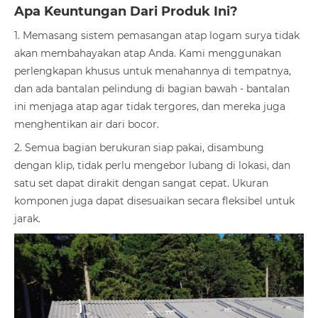
Apa Keuntungan Dari Produk Ini?
1. Memasang sistem pemasangan atap logam surya tidak
akan membahayakan atap Anda. Kami menggunakan
perlengkapan khusus untuk menahannya di tempatnya,
dan ada bantalan pelindung di bagian bawah - bantalan
ini menjaga atap agar tidak tergores, dan mereka juga
menghentikan air dari bocor.
2. Semua bagian berukuran siap pakai, disambung
dengan klip, tidak perlu mengebor lubang di lokasi, dan
satu set dapat dirakit dengan sangat cepat. Ukuran
komponen juga dapat disesuaikan secara fleksibel untuk
jarak.