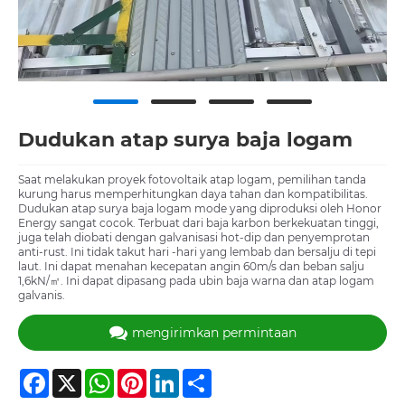
Dudukan atap surya baja logam
Saat melakukan proyek fotovoltaik atap logam, pemilihan tanda
kurung harus memperhitungkan daya tahan dan kompatibilitas.
Dudukan atap surya baja logam mode yang diproduksi oleh Honor
Energy sangat cocok. Terbuat dari baja karbon berkekuatan tinggi,
juga telah diobati dengan galvanisasi hot-dip dan penyemprotan
anti-rust. Ini tidak takut hari -hari yang lembab dan bersalju di tepi
laut. Ini dapat menahan kecepatan angin 60m/s dan beban salju
1,6kN/㎡. Ini dapat dipasang pada ubin baja warna dan atap logam
galvanis.
mengirimkan permintaan
Facebook
X
WhatsApp
Pinterest
LinkedIn
Share