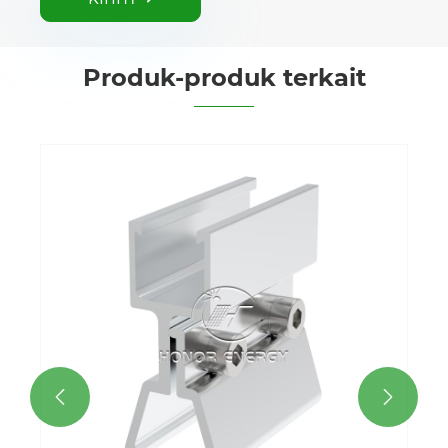
Produk-produk terkait
Clip-Clock untuk atap logam
Lihat Lebih Banyak >>

